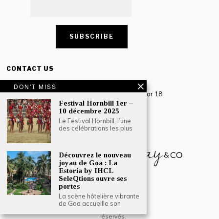
CONTACT US
Creative Travel Pvt. Ltd.
DON'T MISS
Creative Plaza, 283 Udyog Vihar Phase 2, Sector 18
Gurugram, Haryana – 122016, India
Festival Hornbill 1er –
10 décembre 2025
Tel: +91-124 4567777
Le Festival Hornbill, l’une
des célébrations les plus
Email:
engage@southasiatraveljournal.com
Découvrez le nouveau
joyau de Goa : La
Estoria by IHCL
SeleQtions ouvre ses
portes
La scène hôtelière vibrante
de Goa accueille son
© 2024 Creative Travel Blogs. Tous droits
réservés.