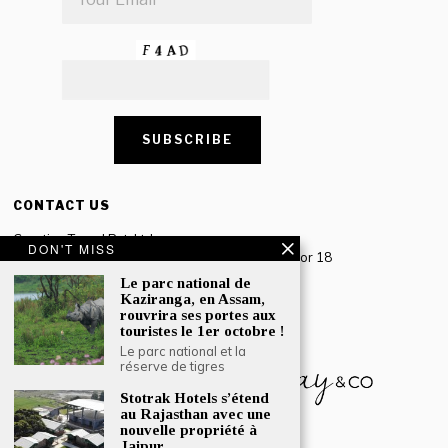
CONTACT US
Creative Travel Pvt. Ltd.
DON'T MISS
Creative Plaza, 283 Udyog Vihar Phase 2, Sector 18
Gurugram, Haryana – 122016, India
Le parc national de
Kaziranga, en Assam,
Tel: +91-124 4567777
rouvrira ses portes aux
Email:
engage@southasiatraveljournal.com
touristes le 1er octobre !
Le parc national et la
réserve de tigres
Stotrak Hotels s’étend
au Rajasthan avec une
nouvelle propriété à
Jaipur