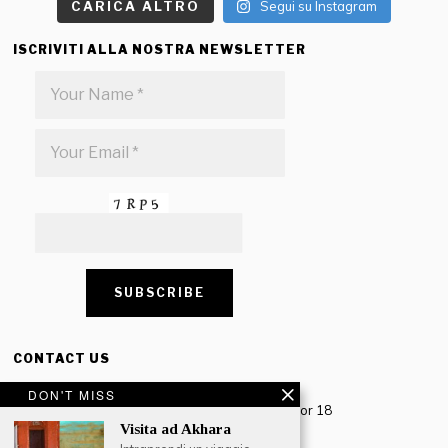
CARICA ALTRO
Segui su Instagram
ISCRIVITI ALLA NOSTRA NEWSLETTER
CONTACT US
Creative Travel Pvt. Ltd.
DON'T MISS
Creative Plaza, 283 Udyog Vihar Phase 2, Sector 18
Gurugram, Haryana – 122016, India
Visita ad Akhara