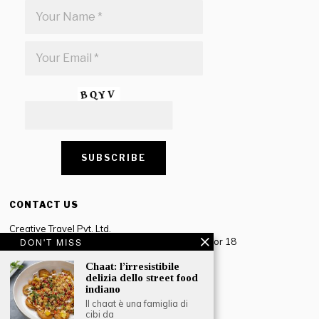
CONTACT US
Creative Travel Pvt. Ltd.
Creative Plaza, 283 Udyog Vihar Phase 2, Sector 18
DON'T MISS
Gurugram, Haryana – 122016, India
Chaat: l’irresistibile
delizia dello street food
Tel: +91-124 4567777
indiano
Email:
engage@southasiatraveljournal.com
Il chaat è una famiglia di
cibi da