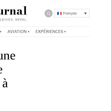
urnal
Français
AVIATION
EXPÉRIENCES
une
e
 à