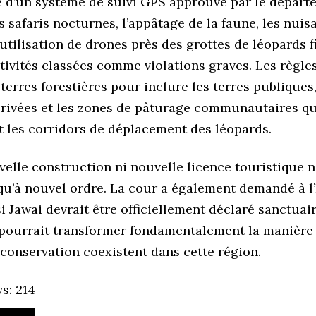
é d’un système de suivi GPS approuvé par le départ
es safaris nocturnes, l’appâtage de la faune, les nui
’utilisation de drones près des grottes de léopards 
tivités classées comme violations graves. Les règle
terres forestières pour inclure les terres publiques,
privées et les zones de pâturage communautaires qu
 les corridors de déplacement des léopards.
elle construction ni nouvelle licence touristique n
qu’à nouvel ordre. La cour a également demandé à l’
i Jawai devrait être officiellement déclaré sanctuai
pourrait transformer fondamentalement la manière
conservation coexistent dans cette région.
s:
214