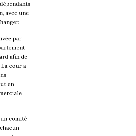
ndépendants
n, avec une
changer.
ivée par
épartement
ard afin de
 La cour a
ons
out en
mmerciale
d’un comité
 chacun