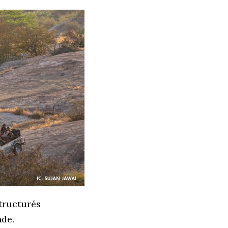
structurés
nde.