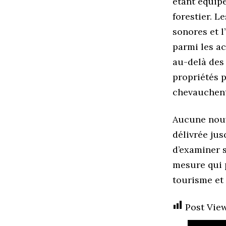
étant équip
forestier. L
sonores et l
parmi les ac
au-delà des 
propriétés 
chevauchent
Aucune nouv
délivrée jus
d’examiner s
mesure qui 
tourisme et 
Post View