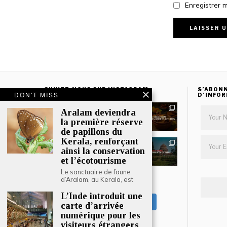
Enregistrer 
SUIVEZ-NOUS SUR INSTAGRAM
S’ABONN
DON'T MISS
D’INFO
Aralam deviendra
la première réserve
de papillons du
Kerala, renforçant
ainsi la conservation
et l’écotourisme
Le sanctuaire de faune
d’Aralam, au Kerala, est
CHARGER PLUS
L’Inde introduit une
Suivre sur Instagram
carte d’arrivée
numérique pour les
visiteurs étrangers