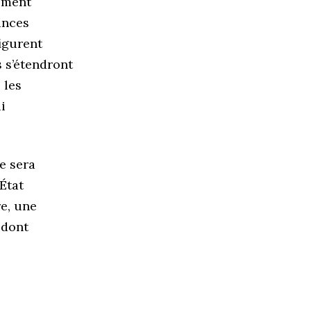
ement
sances
figurent
s s’étendront
 les
i
e sera
État
re, une
 dont