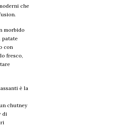
è moderni che
fusion.
Un morbido
i patate
to con
lo fresco,
ntare
assanti è la
 un chutney
 di
ri