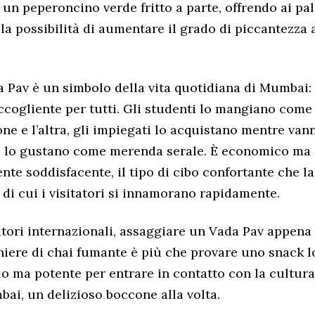
n peperoncino verde fritto a parte, offrendo ai pal
la possibilità di aumentare il grado di piccantezza 
a Pav è un simbolo della vita quotidiana di Mumbai: 
ccogliente per tutti. Gli studenti lo mangiano come
one e l’altra, gli impiegati lo acquistano mentre van
ie lo gustano come merenda serale. È economico ma
nte soddisfacente, il tipo di cibo confortante che la
di cui i visitatori si innamorano rapidamente.
atori internazionali, assaggiare un Vada Pav appena
iere di chai fumante è più che provare uno snack l
 ma potente per entrare in contatto con la cultura 
ai, un delizioso boccone alla volta.