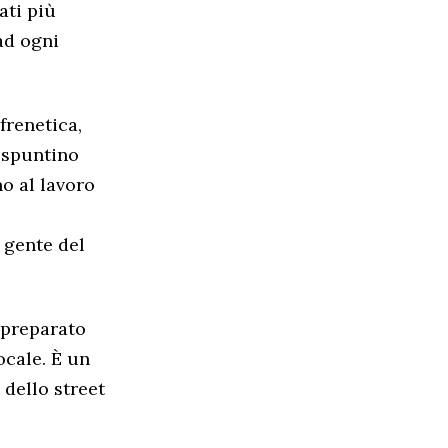
ati più
ad ogni
frenetica,
 spuntino
no al lavoro
 gente del
 preparato
ocale. È un
dello street