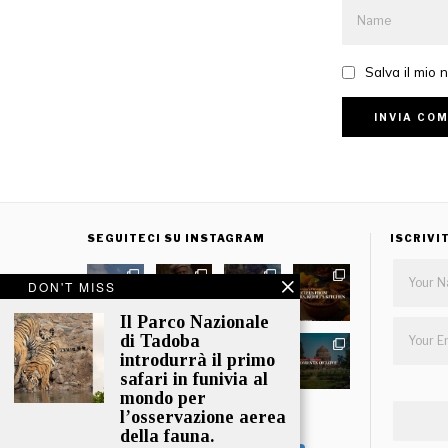
Salva il mio
SEGUITECI SU INSTAGRAM
ISCRIVI
DON'T MISS
Il Parco Nazionale
di Tadoba
introdurrà il primo
safari in funivia al
mondo per
l’osservazione aerea
CARICA ALTRO
della fauna.