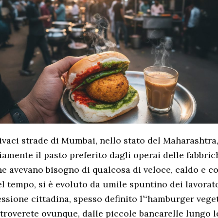
ivaci strade di Mumbai, nello stato del Maharashtra,
iamente il pasto preferito dagli operai delle fabbric
e avevano bisogno di qualcosa di veloce, caldo e c
l tempo, si è evoluto da umile spuntino dei lavorato
ssione cittadina, spesso definito l’“hamburger vege
troverete ovunque, dalle piccole bancarelle lungo l