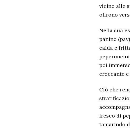
vicino alle 
offrono vers
Nella sua e
panino (pav)
calda e frit
peperoncini 
poi immerso 
croccante e
Ciò che rend
stratificazi
accompagnat
fresco di pe
tamarindo do