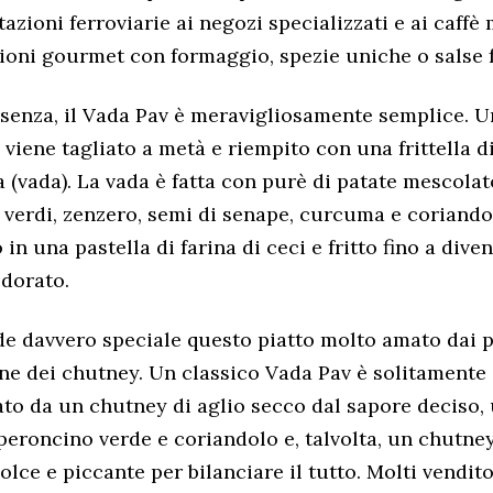
stazioni ferroviarie ai negozi specializzati e ai caff
ioni gourmet con formaggio, spezie uniche o salse 
ssenza, il Vada Pav è meravigliosamente semplice. 
 viene tagliato a metà e riempito con una frittella d
ta (vada). La vada è fatta con purè di patate mescola
verdi, zenzero, semi di senape, curcuma e coriando
in una pastella di farina di ceci e fritto fino a dive
 dorato.
e davvero speciale questo piatto molto amato dai p
one dei chutney. Un classico Vada Pav è solitamente
o da un chutney di aglio secco dal sapore deciso,
peroncino verde e coriandolo e, talvolta, un chutney
lce e piccante per bilanciare il tutto. Molti vendito