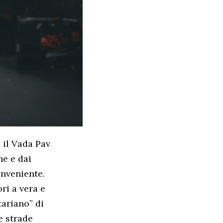
 il Vada Pav
he e dai
onveniente.
ri a vera e
tariano” di
e strade