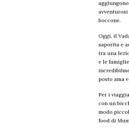
aggiungono u
avventurosi 
boccone.
Oggi, il Vad
saporita e a
tra una lezi
e le famigl
incredibilme
posto ama e 
Per i viaggi
con un bicch
modo piccolo
food di Mumb