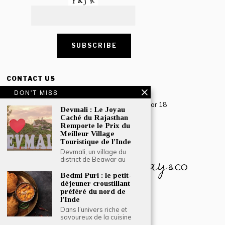
CONTACT US
DON'T MISS
Creative Travel Pvt. Ltd.
Creative Plaza, 283 Udyog Vihar Phase 2, Sector 18
Devmali : Le Joyau
Gurugram, Haryana – 122016, India
Caché du Rajasthan
Remporte le Prix du
Tel: +91-124 4567777
Meilleur Village
Email:
engage@southasiatraveljournal.com
Touristique de l’Inde
Devmali, un village du
district de Beawar au
Bedmi Puri : le petit-
déjeuner croustillant
préféré du nord de
l’Inde
Dans l’univers riche et
savoureux de la cuisine
© 2024 Creative Travel Blogs. Tous droits